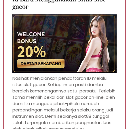
gacor
Nasihat menjalankan pendaftaran ID melalui
situs slot gacor. Setiap insan pasti damba
beroleh kemenangannya satu-persatu. Terlebih
sama memilih bekal dari slot gacor on-line, oleh
demi Itu mengapa pihak-pihak merubah
perbandingan melalui bekerja selaku orang judi
instrumen slot. Demi sedianya slot88 tunggal
telah terpergok memberikan penghasilan luas
oleh pihak-pihak menyayangi slot.