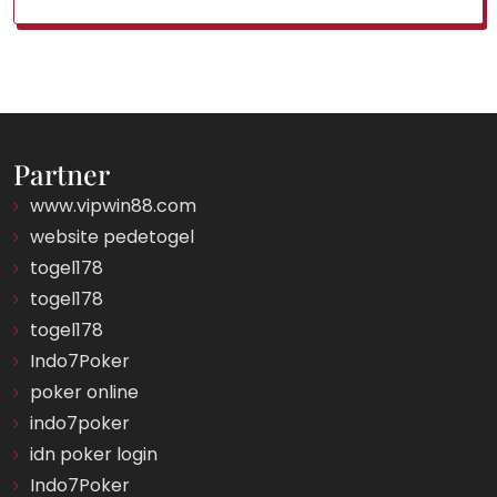
Partner
www.vipwin88.com
website pedetogel
togel178
togel178
togel178
Indo7Poker
poker online
indo7poker
idn poker login
Indo7Poker