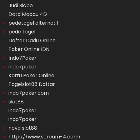
Judi Sicbo
Data Macau 4D
pedetogel alternatif
pede togel
Daftar Dadu Online
Poker Online IDN
Indo7Poker
indo7poker
Kartu Poker Online
Togelslot88 Daftar
indo7poker.com
slot88
indo7poker
indo7poker
nova slot88
https://www.scream-4.com/