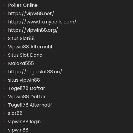
Poker Online
https://vipw88.net/
https://www.fixmyacllc.com/
https://vipwin88.org/
Situs Slot88
Vipwin88 Alternatif
Situs Slot Dana
Malaka555
https://togelslot88.cc/
situs vipwin88
Togel178 Daftar
Vipwin88 Daftar
Togel178 Alternatif
slot88
vipwin88 login
vipwin88