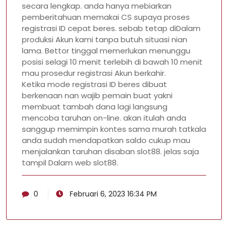
secara lengkap. anda hanya mebiarkan
pemberitahuan memakai CS supaya proses
registrasi ID cepat beres. sebab tetap diDalam
produksi Akun kami tanpa butuh situasi nian
lama. Bettor tinggal memerlukan menunggu
posisi selagi 10 menit terlebih di bawah 10 menit
mau prosedur registrasi Akun berkahir.
Ketika mode registrasi ID beres dibuat
berkenaan nan wajib pemain buat yakni
membuat tambah dana lagi langsung
mencoba taruhan on-line. akan itulah anda
sanggup memimpin kontes sama murah tatkala
anda sudah mendapatkan saldo cukup mau
menjalankan taruhan disaban slot88. jelas saja
tampil Dalam web slot88.
0
Februari 6, 2023 16:34 PM