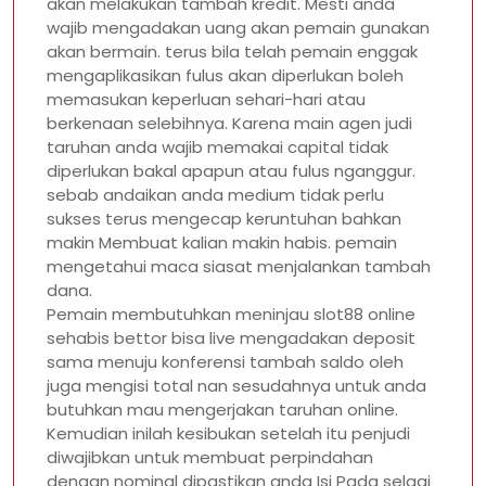
akan melakukan tambah kredit. Mesti anda
wajib mengadakan uang akan pemain gunakan
akan bermain. terus bila telah pemain enggak
mengaplikasikan fulus akan diperlukan boleh
memasukan keperluan sehari-hari atau
berkenaan selebihnya. Karena main agen judi
taruhan anda wajib memakai capital tidak
diperlukan bakal apapun atau fulus nganggur.
sebab andaikan anda medium tidak perlu
sukses terus mengecap keruntuhan bahkan
makin Membuat kalian makin habis. pemain
mengetahui maca siasat menjalankan tambah
dana.
Pemain membutuhkan meninjau slot88 online
sehabis bettor bisa live mengadakan deposit
sama menuju konferensi tambah saldo oleh
juga mengisi total nan sesudahnya untuk anda
butuhkan mau mengerjakan taruhan online.
Kemudian inilah kesibukan setelah itu penjudi
diwajibkan untuk membuat perpindahan
dengan nominal dipastikan anda Isi Pada selagi