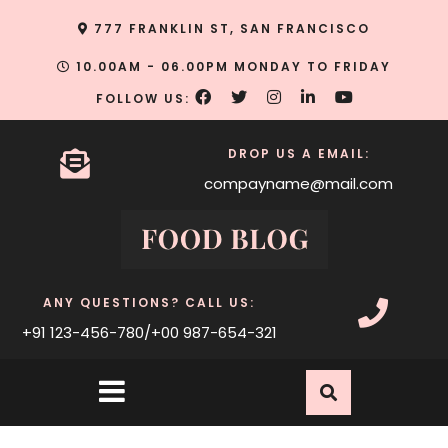
Skip
777 FRANKLIN ST, SAN FRANCISCO
to
content
10.00AM - 06.00PM MONDAY TO FRIDAY
FOLLOW US:
DROP US A EMAIL:
compayname@mail.com
ANY QUESTIONS? CALL US:
+91 123-456-780/+00 987-654-321