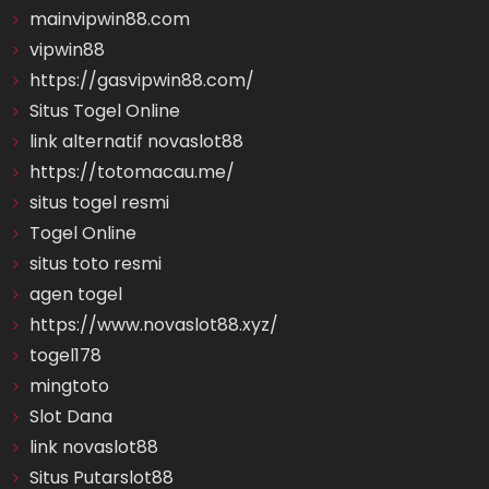
mainvipwin88.com
vipwin88
https://gasvipwin88.com/
Situs Togel Online
link alternatif novaslot88
https://totomacau.me/
situs togel resmi
Togel Online
situs toto resmi
agen togel
https://www.novaslot88.xyz/
togel178
mingtoto
Slot Dana
link novaslot88
Situs Putarslot88