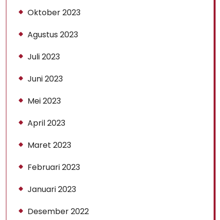
Oktober 2023
Agustus 2023
Juli 2023
Juni 2023
Mei 2023
April 2023
Maret 2023
Februari 2023
Januari 2023
Desember 2022