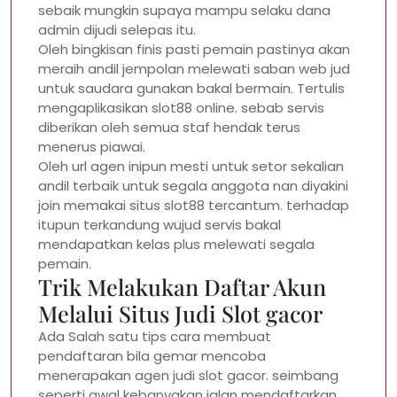
sebaik mungkin supaya mampu selaku dana
admin dijudi selepas itu.
Oleh bingkisan finis pasti pemain pastinya akan
meraih andil jempolan melewati saban web jud
untuk saudara gunakan bakal bermain. Tertulis
mengaplikasikan slot88 online. sebab servis
diberikan oleh semua staf hendak terus
menerus piawai.
Oleh url agen inipun mesti untuk setor sekalian
andil terbaik untuk segala anggota nan diyakini
join memakai situs slot88 tercantum. terhadap
itupun terkandung wujud servis bakal
mendapatkan kelas plus melewati segala
pemain.
Trik Melakukan Daftar Akun
Melalui Situs Judi Slot gacor
Ada Salah satu tips cara membuat
pendaftaran bila gemar mencoba
menerapakan agen judi slot gacor. seimbang
seperti awal kebanyakan jalan mendaftarkan