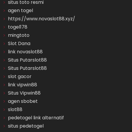
situs toto resmi
agen togel
https://www.novaslot88.xyz/
togel178
mingtoto
Slot Dana
link novaslot88
Situs Putarslot88
Situs Putarslot88
slot gacor
link vipwin88
Situs Vipwin88
agen sbobet
slot88
pedetogel link alternatif
situs pedetogel