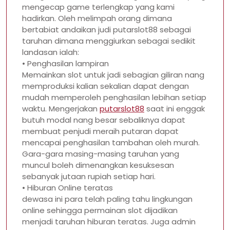
mengecap game terlengkap yang kami
hadirkan. Oleh melimpah orang dimana
bertabiat andaikan judi putarslot88 sebagai
taruhan dimana menggiurkan sebagai sedikit
landasan ialah:
• Penghasilan lampiran
Memainkan slot untuk jadi sebagian giliran nang
memproduksi kalian sekalian dapat dengan
mudah memperoleh penghasilan lebihan setiap
waktu. Mengerjakan
putarslot88
saat ini enggak
butuh modal nang besar sebaliknya dapat
membuat penjudi meraih putaran dapat
mencapai penghasilan tambahan oleh murah.
Gara-gara masing-masing taruhan yang
muncul boleh dimenangkan kesuksesan
sebanyak jutaan rupiah setiap hari.
• Hiburan Online teratas
dewasa ini para telah paling tahu lingkungan
online sehingga permainan slot dijadikan
menjadi taruhan hiburan teratas. Juga admin