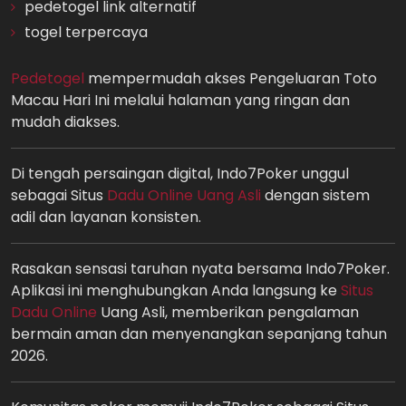
pedetogel link alternatif
togel terpercaya
Pedetogel
mempermudah akses Pengeluaran Toto
Macau Hari Ini melalui halaman yang ringan dan
mudah diakses.
Di tengah persaingan digital, Indo7Poker unggul
sebagai Situs
Dadu Online Uang Asli
dengan sistem
adil dan layanan konsisten.
Rasakan sensasi taruhan nyata bersama Indo7Poker.
Aplikasi ini menghubungkan Anda langsung ke
Situs
Dadu Online
Uang Asli, memberikan pengalaman
bermain aman dan menyenangkan sepanjang tahun
2026.