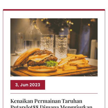
3, Jun 2023
Kenaikan Permainan Taruhan
Putarslot88 Dimana Menggiurkan