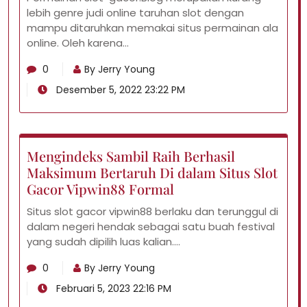
lebih genre judi online taruhan slot dengan
mampu ditaruhkan memakai situs permainan ala
online. Oleh karena…
0
By Jerry Young
Desember 5, 2022 23:22 PM
Mengindeks Sambil Raih Berhasil
Maksimum Bertaruh Di dalam Situs Slot
Gacor Vipwin88 Formal
Situs slot gacor vipwin88 berlaku dan terunggul di
dalam negeri hendak sebagai satu buah festival
yang sudah dipilih luas kalian.…
0
By Jerry Young
Februari 5, 2023 22:16 PM