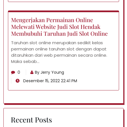
Mengerjakan Permainan Online
Melewati Website Judi Slot Hendak
Membubuhi Taruhan Judi Slot Online
Taruhan slot online merupakan sedikit kelas
permainan online taruhan slot dengan dapat
ditaruhkan dari web permainan secara online.
Maka sebab…
0
By Jerry Young
Desember 15, 2022 22:41 PM
Recent Posts