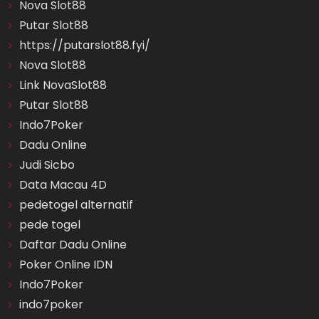
Nova Slot88
Putar Slot88
https://putarslot88.fyi/
Nova Slot88
Link NovaSlot88
Putar Slot88
Indo7Poker
Dadu Online
Judi Sicbo
Data Macau 4D
pedetogel alternatif
pede togel
Daftar Dadu Online
Poker Online IDN
Indo7Poker
indo7poker