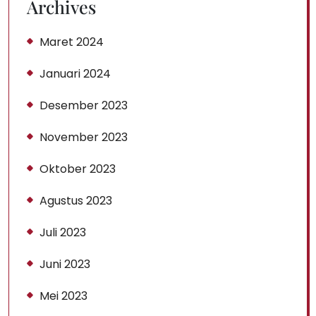
Archives
Maret 2024
Januari 2024
Desember 2023
November 2023
Oktober 2023
Agustus 2023
Juli 2023
Juni 2023
Mei 2023