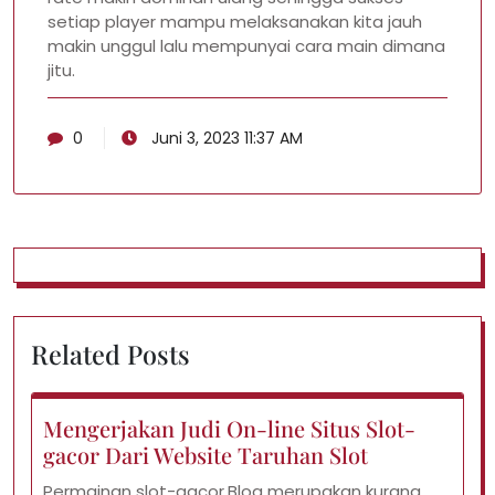
setiap player mampu melaksanakan kita jauh
makin unggul lalu mempunyai cara main dimana
jitu.
0
Juni 3, 2023 11:37 AM
Related Posts
Mengerjakan Judi On-line Situs Slot-
gacor Dari Website Taruhan Slot
Permainan slot-gacor.Blog merupakan kurang