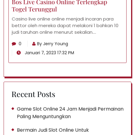
Bos Live Casino Online Terlengkap
Togel Terunggul
Casino live online online menjadi incaran para
bettor oleh mereka dapat melakoni 1 bahkan 10
judi taruhan online menurut sekalian.…
0
By Jerry Young
Januari 7, 2023 17:32 PM
Recent Posts
Game Slot Online 24 Jam Menjadi Permainan
Paling Menguntungkan
Bermain Judi Slot Online Untuk