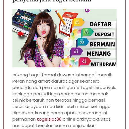
cukong togel formal dewasa ini sangat meraih
Peran nang amat darurat agar seantero
pecandu dari permainan game togel terbanyak.
sehingga penjudi ingin sama murah melacak
teknik bertaruh nan teratas hingga berhasil
terus kejayaan mau kian lebih mulus sehingga
dirasakan. kurang heran apabila sekarang ini
permainan
togelslot88
online artinya aktivitas
nan dapat berjalan sama menjalankan