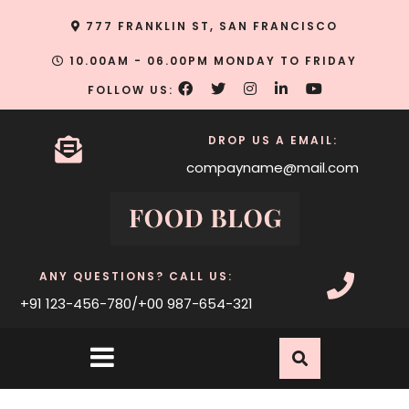
Skip
777 FRANKLIN ST, SAN FRANCISCO
to
content
10.00AM - 06.00PM MONDAY TO FRIDAY
FOLLOW US:
DROP US A EMAIL:
compayname@mail.com
ANY QUESTIONS? CALL US:
+91 123-456-780/+00 987-654-321