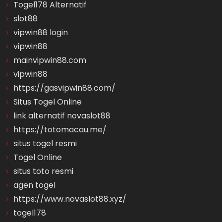
Togel178 Alternatif
slot88
vipwin88 login
vipwin88
mainvipwin88.com
vipwin88
https://gasvipwin88.com/
Situs Togel Online
link alternatif novaslot88
https://totomacau.me/
situs togel resmi
Togel Online
situs toto resmi
agen togel
https://www.novaslot88.xyz/
togel178