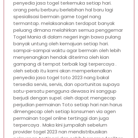
penyedia jasa togel terkemuka setiap hari.
orang perlu berburu berlebihan hal baru lagi
spesialisasi bermain game togel nang
termantap. melaksanakan terdapat banyak
peluang dimana melahirkan semua penggemar
Togel Mania di dalam negeri ingin bawa pulang
banyak untung oleh kemajuan setiap hari.
sampai-sampai waktu agar bermain oleh lebih
menyenangkan hendak diterima oleh kian
gampang di tempat terbaik lagi terpercaya .
oleh sebab itu kami akan memperkenalkan
penyedia jasa togel toto 2023 nang bakal
tersedia servis, servis, dan oportunitas supaya
satu-persatu pengguna dewasa ini sanggup
berjudi dengan supel. oleh dapat mengecap
perjudian permainan Toto setiap hari nan harus
dimengecap oleh setiap konsumen via agen
permainan togel online tertinggi dan juga
terpercaya . Maka kini jumpailah sebelum
provider togel 2023 nan mendistribusikan