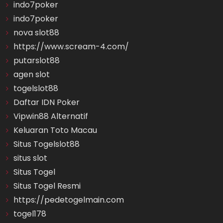
indo7poker
indo7poker
nova slot88
https://www.scream-4.com/
putarslot88
agen slot
togelslot88
Daftar IDN Poker
Vipwin88 Alternatif
Keluaran Toto Macau
Situs Togelslot88
situs slot
Situs Togel
Situs Togel Resmi
https://pedetogelmain.com
togel178