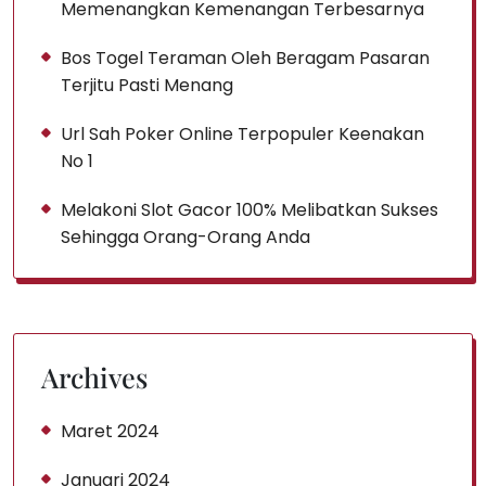
Memenangkan Kemenangan Terbesarnya
Bos Togel Teraman Oleh Beragam Pasaran
Terjitu Pasti Menang
Url Sah Poker Online Terpopuler Keenakan
No 1
Melakoni Slot Gacor 100% Melibatkan Sukses
Sehingga Orang-Orang Anda
Archives
Maret 2024
Januari 2024