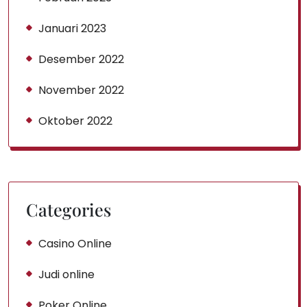
Januari 2023
Desember 2022
November 2022
Oktober 2022
Categories
Casino Online
Judi online
Poker Online