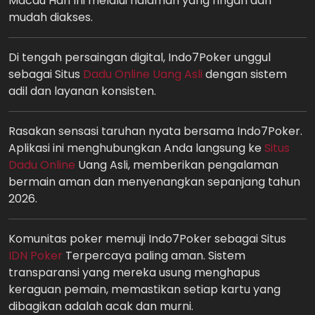
Macau Hari Ini melalui halaman yang ringan dan
mudah diakses.
Di tengah persaingan digital, Indo7Poker unggul
sebagai Situs
Dadu Online Uang Asli
dengan sistem
adil dan layanan konsisten.
Rasakan sensasi taruhan nyata bersama Indo7Poker.
Aplikasi ini menghubungkan Anda langsung ke
Situs
Dadu Online
Uang Asli, memberikan pengalaman
bermain aman dan menyenangkan sepanjang tahun
2026.
Komunitas poker memuji Indo7Poker sebagai Situs
IDN Poker
Terpercaya paling aman. Sistem
transparansi yang mereka usung menghapus
keraguan pemain, memastikan setiap kartu yang
dibagikan adalah acak dan murni.