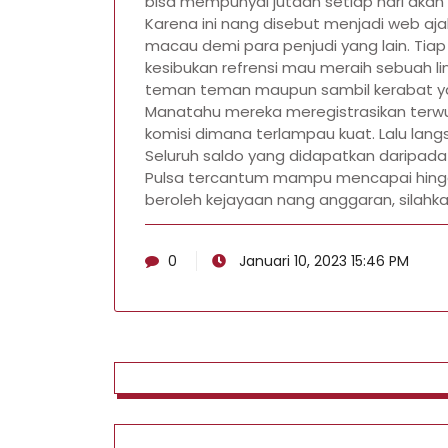
bisa mempunyai jutaan setiap hari akan
Karena ini nang disebut menjadi web aj
macau demi para penjudi yang lain. Ti
kesibukan refrensi mau meraih sebuah l
teman teman maupun sambil kerabat ya
Manatahu mereka meregistrasikan terw
komisi dimana terlampau kuat. Lalu lang
Seluruh saldo yang didapatkan daripada 
Pulsa tercantum mampu mencapai hingga
beroleh kejayaan nang anggaran, silahk
0
Januari 10, 2023 15:46 PM