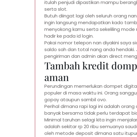
itulah penjudi dipastikan mampu berangk
serta slot.
Butuh diingat lagi oleh seluruh orang 
ingin langsung mendapatkan kado tamb
menyokong kamu serta sekeliling mode 
hadir ke pada id login.
Pakai nomor telepon nan diyakini saya s
saldo sah dan total nang anda hendaki.
pengiriman dan admin akan direct mengu
Tambah kredit dompet
aman
Perundingan memerlukan dompet digita
populer di masa waktu ini. Orang sang
gopay ataupun sambil ovo.
Perihal dimana rapi lagi ini adalah oran
banyak bersama tidak perlu terdapat b
Minimal taruhan selagi kita ingin menj
adalah sekitar rp 20 ribu semuanya s
oleh metode deposit dimana satu itupun 