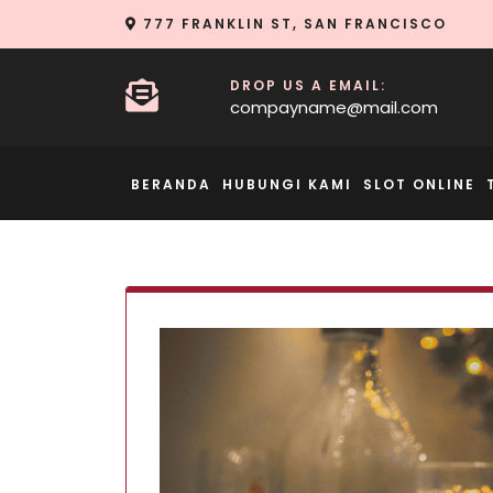
Skip
777 FRANKLIN ST, SAN FRANCISCO
to
content
DROP US A EMAIL:
compayname@mail.com
BERANDA
HUBUNGI KAMI
SLOT ONLINE