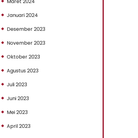
Maret 2024
Januari 2024
Desember 2023
November 2023
Oktober 2023
Agustus 2023
Juli 2023
Juni 2023
Mei 2023
April 2023