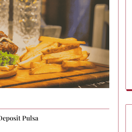
Deposit Pulsa