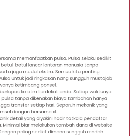
sama memanfaatkan pulsa. Pulsa selaku sedikit
etul-betul lancar lantaran manusia tanpa
rta juga modal ekstra. Semua kita penting
 Pulsa untuk jadi ringkasan nang sungguh mustajab
awanya ketimbang ponsel.
 berlepas ke atm terdekat anda. Setiap waktunya
t pulsa tanpa dikenakan biaya tambahan hanya
ga transfer setiap hari. Separuh mekanik yang
komsel dengan bersama xl.
k detail yang diyakini hadir tatkala pendaftar
. Minimal biar melakukan tambah dana di website
. Dengan paling sedikit dimana sungguh rendah