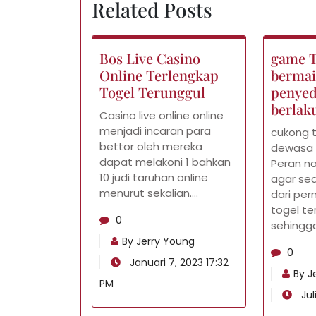
Related Posts
Bos Live Casino
game T
Online Terlengkap
bermai
Togel Terunggul
penyed
berlak
Casino live online online
menjadi incaran para
cukong t
bettor oleh mereka
dewasa i
dapat melakoni 1 bahkan
Peran n
10 judi taruhan online
agar se
menurut sekalian.…
dari pe
togel te
0
sehingg
By Jerry Young
0
Januari 7, 2023 17:32
By J
PM
Juli